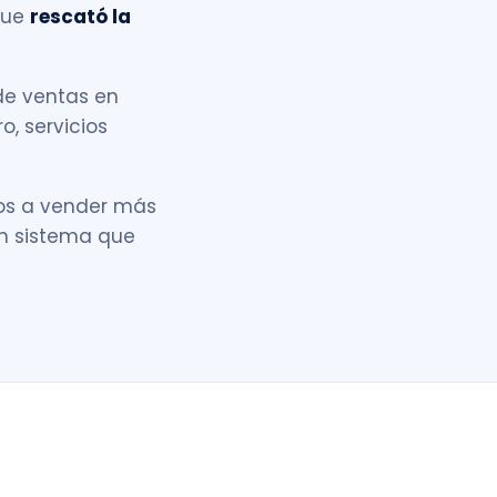
que
rescató la
de ventas en
o, servicios
os a vender más
un sistema que