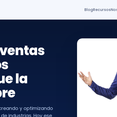
Blog
Recursos
No
 ventas
os
e la
re
creando y optimizando
de industrias. Hoy ese