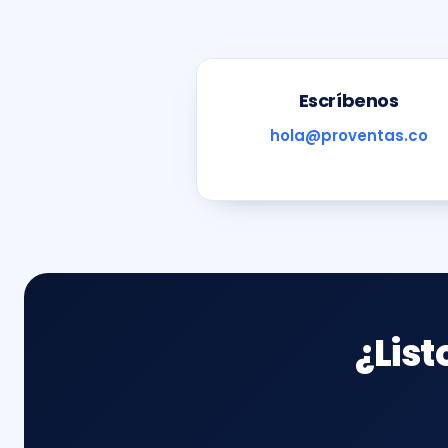
Escríbenos
hola@proventas.co
¿Lis