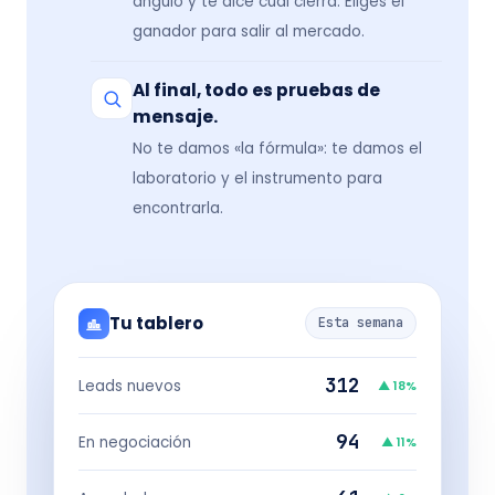
ángulo y te dice cuál cierra. Eliges el
ganador para salir al mercado.
Al final, todo es pruebas de
mensaje.
No te damos «la fórmula»: te damos el
laboratorio y el instrumento para
encontrarla.
Tu tablero
Esta semana
312
Leads nuevos
▲ 18%
94
En negociación
▲ 11%