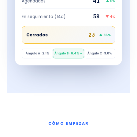
41
Agendados
▲ 6%
58
En seguimiento (14d)
▼ 4%
23
Cerrados
▲ 35%
Ángulo A · 2.1%
Ángulo B · 6.4% ✓
Ángulo C · 3.0%
CÓMO EMPEZAR