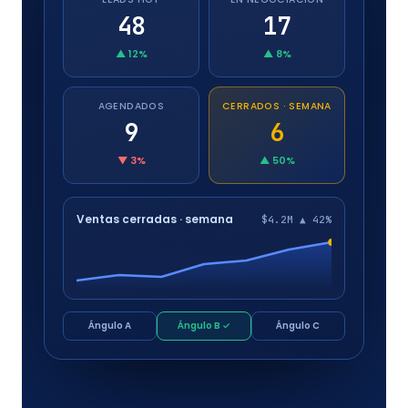
48
17
▲ 12%
▲ 8%
AGENDADOS
CERRADOS · SEMANA
9
6
▼ 3%
▲ 50%
Ventas cerradas · semana
$4.2M ▲ 42%
Ángulo A
Ángulo B ✓
Ángulo C