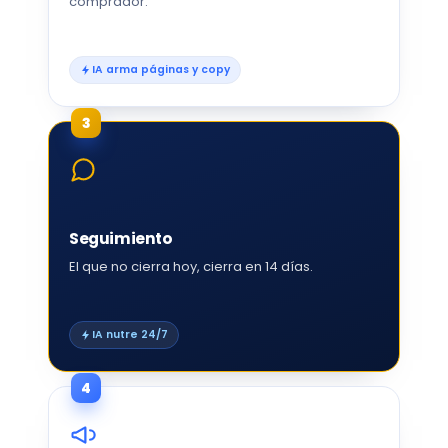
comprador.
IA arma páginas y copy
3
Seguimiento
El que no cierra hoy, cierra en 14 días.
IA nutre 24/7
4