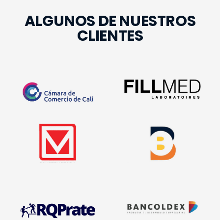
ALGUNOS DE NUESTROS
CLIENTES
Cursos Para Empresarios
Medico
Apoyamos La Venta De
Venta Dispositivos De Uso
Libranza
Venta Proyectos De Vivienda
Colocación Créditos De
Empresarial
Recuperación Financiera
Acompañamiento
Venta Servicios De